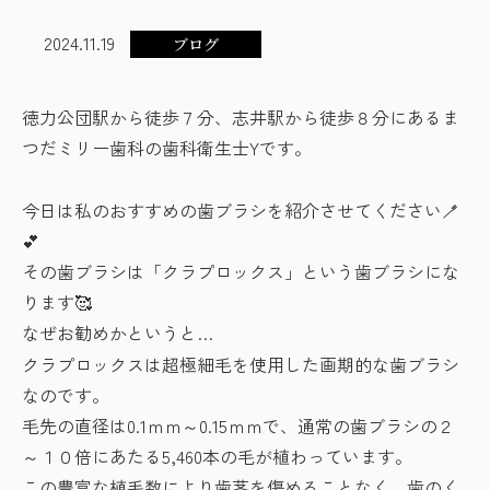
2024.11.19
ブログ
徳力公団駅から徒歩７分、志井駅から徒歩８分にあるま
つだミリー歯科の歯科衛生士Yです。
今日は私のおすすめの歯ブラシを紹介させてください🪥
💕
その歯ブラシは「クラプロックス」という歯ブラシにな
ります🥰
なぜお勧めかというと…
クラプロックスは超極細毛を使用した画期的な歯ブラシ
なのです。
毛先の直径は0.1ｍｍ～0.15ｍｍで、通常の歯ブラシの２
～１０倍にあたる5,460本の毛が植わっています。
この豊富な植毛数により歯茎を傷めることなく、歯のく